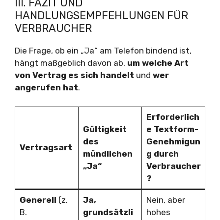
III. FAZIT UND
HANDLUNGSEMPFEHLUNGEN FÜR
VERBRAUCHER
Die Frage, ob ein „Ja“ am Telefon bindend ist,
hängt maßgeblich davon ab,
um welche Art
von Vertrag es sich handelt
und
wer
angerufen hat
.
Erforderlich
Gültigkeit
e Textform-
des
Genehmigun
Vertragsart
mündlichen
g durch
„Ja“
Verbraucher
?
Generell
(z.
Ja,
Nein, aber
B.
grundsätzli
hohes