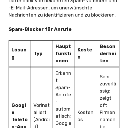
Datenbank von bekannten Spam-Nummern und
-E-Mail-Adressen, um unerwünschte
Nachrichten zu identifizieren und zu blockieren.
Spam-Blocker für Anrufe
Haupt
Beson
Lösun
Koste
Typ
funkti
derhei
g
n
onen
ten
Erkenn
Sehr
t
zuverlä
Spam-
ssig;
Anrufe
zeigt
r
Googl
Vorinst
oft
autom
e
alliert
Kostenl
Firmen
atisch;
Telefo
(Androi
os
namen
Google
n-App
d)
bei