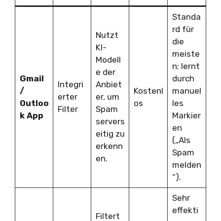
Standa
rd für
Nutzt
die
KI-
meiste
Modell
n; lernt
e der
Gmail
durch
Integri
Anbiet
/
Kostenl
manuel
erter
er, um
Outloo
os
les
Filter
Spam
k App
Markier
servers
en
eitig zu
(„Als
erkenn
Spam
en.
melden
“).
Sehr
effekti
Filtert