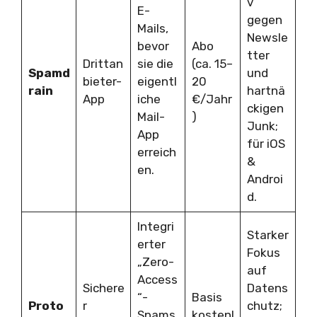
v
E-
gegen
Mails,
Newsle
bevor
Abo
tter
Drittan
sie die
(ca. 15–
Spamd
und
bieter-
eigentl
20
rain
hartnä
App
iche
€/Jahr
ckigen
Mail-
)
Junk;
App
für iOS
erreich
&
en.
Androi
d.
Integri
Starker
erter
Fokus
„Zero-
auf
Access
Sichere
Datens
“-
Basis
Proto
r
chutz;
Spams
kostenl