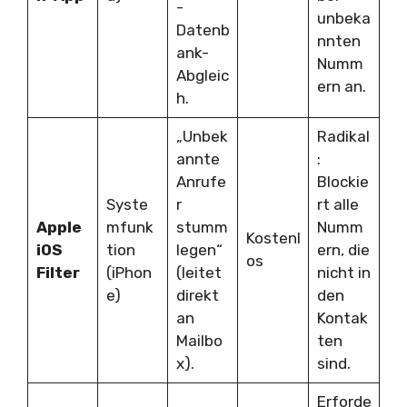
-
unbeka
Datenb
nnten
ank-
Numm
Abgleic
ern an.
h.
„Unbek
Radikal
annte
:
Anrufe
Blockie
Syste
r
rt alle
Apple
mfunk
stumm
Numm
Kostenl
iOS
tion
legen“
ern, die
os
Filter
(iPhon
(leitet
nicht in
e)
direkt
den
an
Kontak
Mailbo
ten
x).
sind.
Erforde