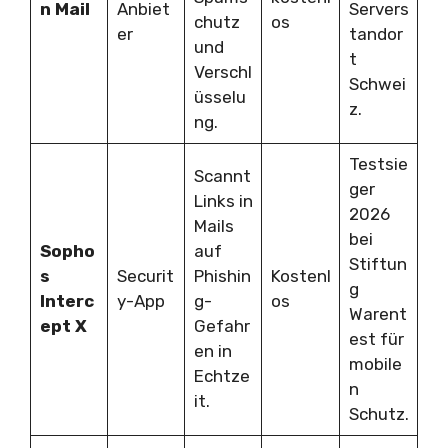
n Mail
Anbiet
Servers
chutz
os
er
tandor
und
t
Verschl
Schwei
üsselu
z.
ng.
Testsie
Scannt
ger
Links in
2026
Mails
bei
Sopho
auf
Stiftun
s
Securit
Phishin
Kostenl
g
Interc
y-App
g-
os
Warent
ept X
Gefahr
est für
en in
mobile
Echtze
n
it.
Schutz.