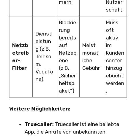
mern.
Nutzer
schaft.
Blockie
Muss
rung
oft
Dienstl
bereits
aktiv
eistun
Netzb
auf
Meist
im
g (z.B.
etreib
Netzeb
monatl
Kunden
Teleko
er-
ene
iche
center
m,
Filter
(z.B.
Gebühr
hinzug
Vodafo
„Sicher
ebucht
ne)
heitsp
werden
aket“).
.
Weitere Möglichkeiten:
Truecaller:
Truecaller ist eine beliebte
App, die Anrufe von unbekannten