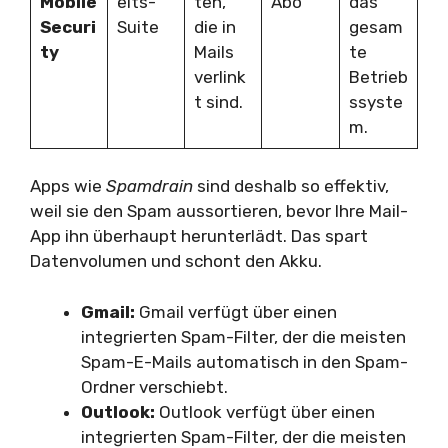
Mobile
eits-
ten,
Abo
das
Securi
Suite
die in
gesam
ty
Mails
te
verlink
Betrieb
t sind.
ssyste
m.
Apps wie
Spamdrain
sind deshalb so effektiv,
weil sie den Spam aussortieren, bevor Ihre Mail-
App ihn überhaupt herunterlädt. Das spart
Datenvolumen und schont den Akku.
Gmail:
Gmail verfügt über einen
integrierten Spam-Filter, der die meisten
Spam-E-Mails automatisch in den Spam-
Ordner verschiebt.
Outlook:
Outlook verfügt über einen
integrierten Spam-Filter, der die meisten