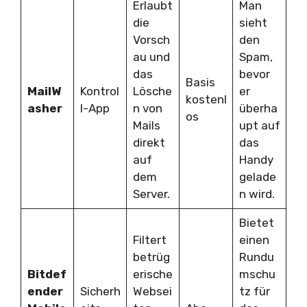
Erlaubt
Man
die
sieht
Vorsch
den
au und
Spam,
das
bevor
Basis
MailW
Kontrol
Lösche
er
kostenl
asher
l-App
n von
überha
os
Mails
upt auf
direkt
das
auf
Handy
dem
gelade
Server.
n wird.
Bietet
Filtert
einen
betrüg
Rundu
Bitdef
erische
mschu
ender
Sicherh
Websei
tz für