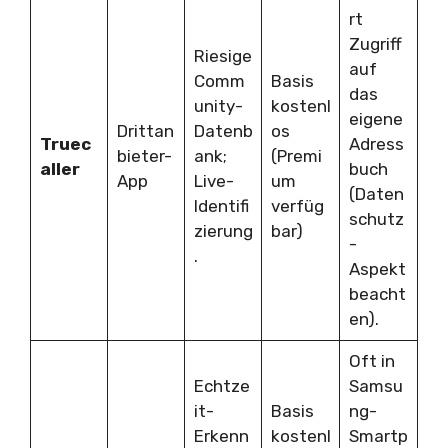
rt
Zugriff
Riesige
auf
Comm
Basis
das
unity-
kostenl
eigene
Drittan
Datenb
os
Truec
Adress
bieter-
ank;
(Premi
aller
buch
App
Live-
um
(Daten
Identifi
verfüg
schutz
zierung
bar)
-
.
Aspekt
beacht
en).
Oft in
Echtze
Samsu
it-
Basis
ng-
Erkenn
kostenl
Smartp