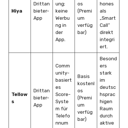
Drittan
ung;
os
hones
Hiya
bieter-
keine
(Premi
als
App
Werbu
um
„Smart
ng in
verfüg
Call“
der
bar)
direkt
App.
integri
ert.
Besond
Comm
ers
unity-
stark
Basis
basiert
im
kostenl
es
deutsc
Drittan
os
Tellow
Score-
hsprac
bieter-
(Premi
s
Syste
higen
App
um
m für
Raum
verfüg
Telefo
durch
bar)
nnum
aktive